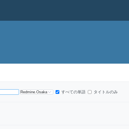
検
すべての単語
タイトルのみ
索
範
囲