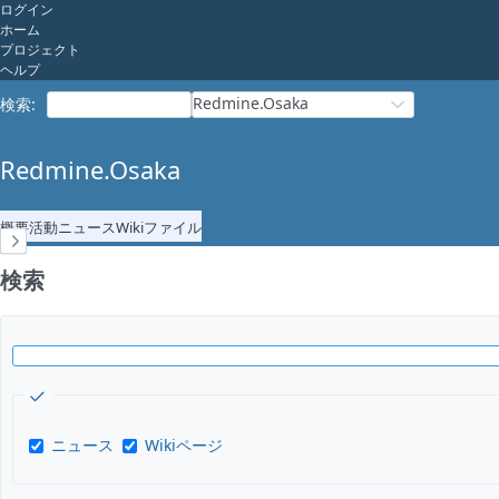
ログイン
ホーム
プロジェクト
ヘルプ
Redmine.Osaka
検索
:
Redmine.Osaka
概要
活動
ニュース
Wiki
ファイル
検索
検
索
キ
ー
ワ
ニュース
Wikiページ
ー
ド