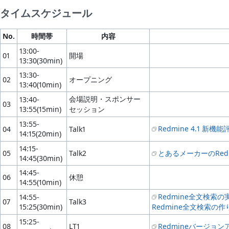
タイムスケジュール
No.
時間帯
内容
13:00-
01
開場
13:30(30min)
13:30-
02
オープニング
13:40(10min)
会場説明・スポンサー
13:40-
03
13:55(15min)
セッション
13:55-
Redmine 4.1 新
04
Talk1
14:15(20min)
14:15-
05
Talk2
とあるメーカーのRedm
14:45(30min)
14:45-
06
休憩
14:55(10min)
Redmine全文検索
14:55-
07
Talk3
15:25(30min)
Redmine全文検索の
15:25-
08
LT1
Redmineバージョ