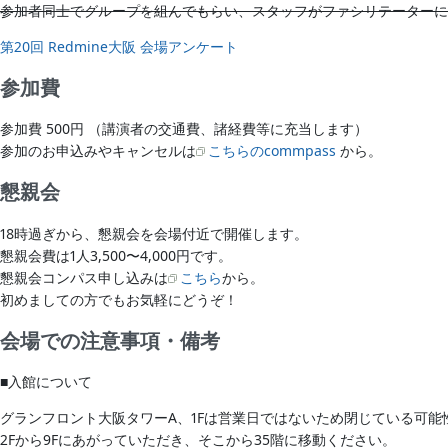
参加者同士でグループを組んでもらい、スタッフがファシリテーターに
第20回 Redmine大阪 会場アンケート
参加費
参加費 500円 （講演者の交通費、諸経費等に充当します）
参加のお申込みやキャンセルは
こちらのcommpass
から。
懇親会
18時過ぎから、懇親会を会場付近で開催します。
懇親会費は1人3,500〜4,000円です。
懇親会コンパス申し込みは
こちら
から。
初めましての方でもお気軽にどうぞ！
会場での注意事項・備考
■入館について
グランフロント大阪タワーA、1Fは営業日ではないため閉じている可能
2Fから9Fにあがっていただき、そこから35階に移動ください。