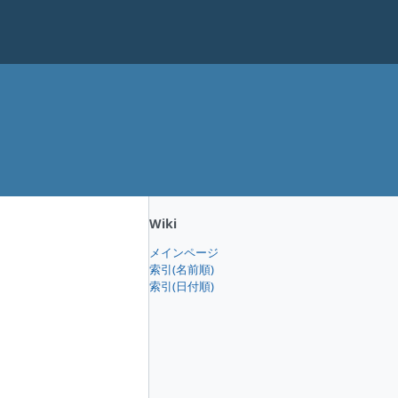
Wiki
メインページ
索引(名前順)
索引(日付順)