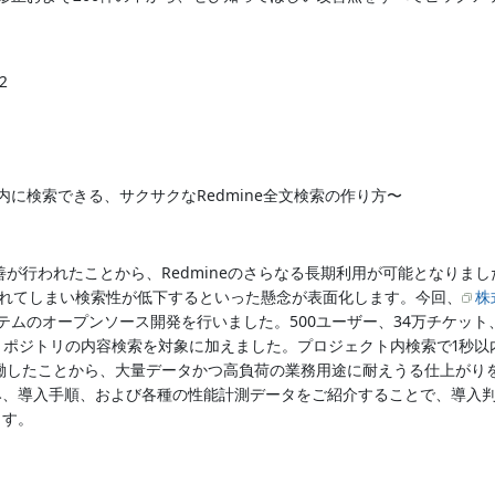
2
以内に検索できる、サクサクなRedmine全文検索の作り方〜
張と改善が行われたことから、Redmineのさらなる長期利用が可能となり
れてしまい検索性が低下するといった懸念が表面化します。今回、
株
ステムのオープンソース開発を行いました。500ユーザー、34万チケット
やリポジトリの内容検索を対象に加えました。プロジェクト内検索で1秒
働したことから、大量データかつ高負荷の業務用途に耐えうる仕上がり
組み、導入手順、および各種の性能計測データをご紹介することで、導入
ます。