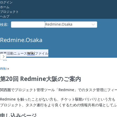
ログイン
ホーム
プロジェクト
ヘルプ
Redmine.Osaka
検索
:
Redmine.Osaka
概要
活動
ニュース
Wiki
ファイル
Wiki
»
第20回 Redmine大阪のご案内
関西圏でプロジェクト管理ツール「Redmine」でのタスク管理にフ
Redmine を触ったことがない方も、チケット駆動バリバリという方も
プロジェクト、タスク遂行をより良くするための情報共有の場としてふ
申し込みページ