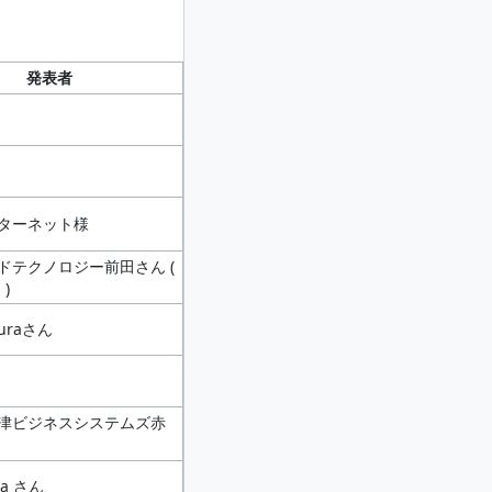
発表者
ターネット様
ドテクノロジー前田さん (
 )
muraさん
津ビジネスシステムズ赤
da さん