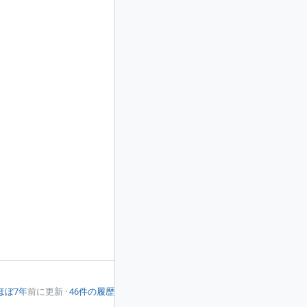
ほぼ7年
前に更新 ·
46件の履歴