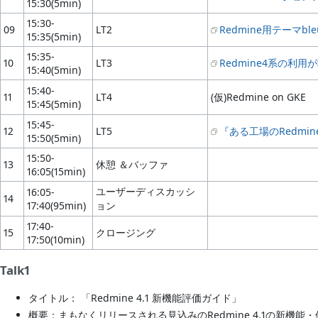
15:30(5min)
15:30-
09
LT2
Redmine用テーマble
15:35(5min)
15:35-
10
LT3
Redmine4系の
15:40(5min)
15:40-
11
LT4
(仮)Redmine on GKE
15:45(5min)
15:45-
12
LT5
『ある工場のRedmine
15:50(5min)
15:50-
13
休憩 ＆バッファ
16:05(15min)
ユーザーディスカッシ
16:05-
14
17:40(95min)
ョン
17:40-
15
クロージング
17:50(10min)
Talk1
タイトル： 「Redmine 4.1 新機能評価ガイド」
概要：まもなくリリースされる見込みのRedmine 4.1の新