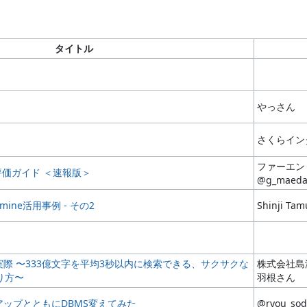
タイトル
やっさん
さくらイン
ファーエン
機能評価ガイド ＜速報版＞
@g_maeda
ine活用事例 - その2
Shinji Ta
の実際 〜333億文字を平均3秒以内に検索できる、サクサクな
株式会社島
作り方〜
羽根さん
ンアップとともにDBMS変えてみた
@ryou_so