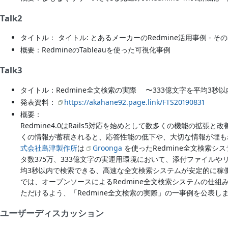
Talk2
タイトル： タイトル: とあるメーカーのRedmine活用事例 - その
概要：RedmineのTableauを使った可視化事例
Talk3
タイトル：Redmine全文検索の実際 〜333億文字を平均3秒
発表資料：
https://akahane92.page.link/FTS20190831
概要：
Redmine4.0はRails5対応を始めとして数多くの機能の拡
くの情報が蓄積されると、応答性能の低下や、大切な情報が埋も
式会社島津製作所
は
Groonga
を使ったRedmine全文検索シ
タ数375万、333億文字の実運用環境において、添付ファイル
均3秒以内で検索できる、高速な全文検索システムが安定的に稼
では、オープンソースによるRedmine全文検索システムの仕
ただけるよう、「Redmine全文検索の実際」の一事例を公表し
ユーザーディスカッション