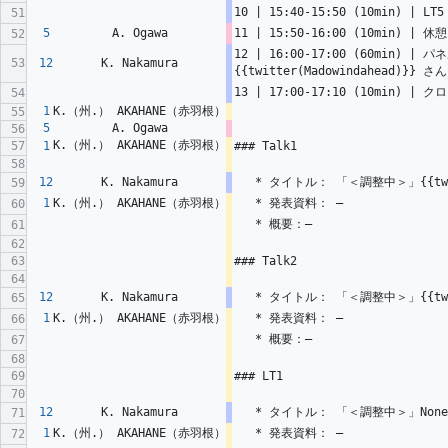
10 | 15:40-15:50 (10min) | LT
51
5
A. Ogawa
11 | 15:50-16:00 (10min) | 休憩
52
12 | 16:00-17:00 (60min
53
12
K. Nakamura
{{twitter(Madowindahead)}} さ
13 | 17:00-17:10 (10min) | ク
54
1
K.（州.） AKAHANE（赤羽根）
55
5
A. Ogawa
56
K.（州.） AKAHANE（赤羽根）
57
1
### Talk1
58
12
K. Nakamura
   * タイトル： 「＜調整中＞」{{twi
59
1
K.（州.） AKAHANE（赤羽根）
   * 発表資料： ―
60
   * 概要：―
61
62
63
### Talk2
64
12
K. Nakamura
   * タイトル： 「＜調整中＞」{{twi
65
1
K.（州.） AKAHANE（赤羽根）
   * 発表資料： ―
66
   * 概要：―
67
68
69
### LT1
70
12
K. Nakamura
   * タイトル： 「＜調整中＞」Non
71
1
K.（州.） AKAHANE（赤羽根）
   * 発表資料： ―
72