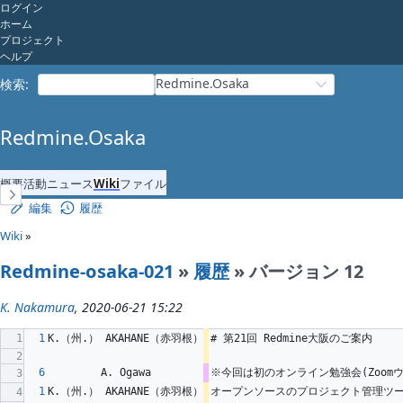
ログイン
ホーム
プロジェクト
ヘルプ
Redmine.Osaka
検索
:
Redmine.Osaka
概要
活動
ニュース
Wiki
ファイル
編集
履歴
Wiki
»
Redmine-osaka-021
»
履歴
» バージョン 12
K. Nakamura
, 2020-06-21 15:22
1
1
K.（州.） AKAHANE（赤羽根）
# 第21回 Redmine大阪のご案内
2
6
A. Ogawa
※今回は初のオンライン勉強会(Zoom
3
1
K.（州.） AKAHANE（赤羽根）
オープンソースのプロジェクト管理ツー
4