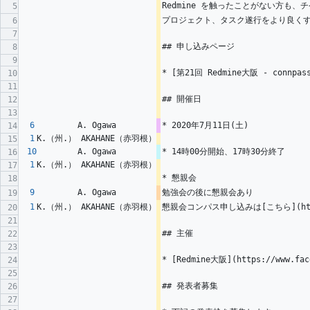
Redmine を触ったことがない方も
5
プロジェクト、タスク遂行をより良く
6
7
## 申し込みページ
8
9
* [第21回 Redmine大阪 - connpass]
10
11
## 開催日
12
13
6
A. Ogawa
* 2020年7月11日(土)
14
1
K.（州.） AKAHANE（赤羽根）
15
10
A. Ogawa
* 14時00分開始、17時30分終了
16
1
K.（州.） AKAHANE（赤羽根）
17
* 懇親会
18
9
A. Ogawa
勉強会の後に懇親会あり
19
1
K.（州.） AKAHANE（赤羽根）
懇親会コンパス申し込みは[こちら](https://
20
21
## 主催
22
23
* [Redmine大阪](https://www.fac
24
25
## 発表者募集
26
27