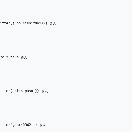
ter(juno_nishizaki)}} さん
re_Yutaka さん
tter(akiko_pusu)}} さん
tter(yebis0942)}} さん