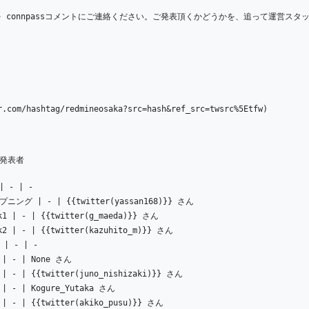
 connpassコメントにご連絡ください。ご発表頂くかどうかを、追って運営スタ
r.com/hashtag/redmineosaka?src=hash&ref_src=twsrc%5Etfw)
 発表者
| - | -
ープニング | - | {{twitter(yassan168)}} さん
lk1 | - | {{twitter(g_maeda)}} さん
lk2 | - | {{twitter(kazuhito_m)}} さん
 | - | -
1 | - | None さん
2 | - | {{twitter(juno_nishizaki)}} さん
3 | - | Kogure_Yutaka さん
4 | - | {{twitter(akiko_pusu)}} さん