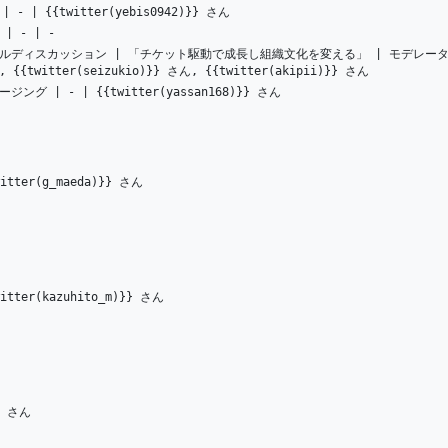
5 | - | {{twitter(yebis0942)}} さん
 | - | -
) | パネルディスカッション | 「チケット駆動で成長し組織文化を変える」 | モデレータ： {{
ん, {{twitter(seizukio)}} さん, {{twitter(akipii)}} さん
ロージング | - | {{twitter(yassan168)}} さん
tter(g_maeda)}} さん
tter(kazuhito_m)}} さん
e さん