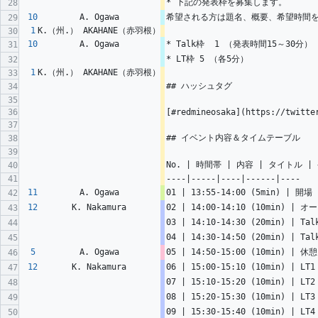
* 下記の発表枠を募集します。
28
10
A. Ogawa
希望される方は題名、概要、希望時間を
29
1
K.（州.） AKAHANE（赤羽根）
30
10
A. Ogawa
* Talk枠  1 （発表時間15～30分）
31
* LT枠 5 （各5分）
32
1
K.（州.） AKAHANE（赤羽根）
33
## ハッシュタグ
34
35
36
[#redmineosaka](https://twitte
37
## イベント内容＆タイムテーブル
38
39
No. | 時間帯 | 内容 | タイトル |
40
41
----|-----|----|------|----
11
A. Ogawa
01 | 13:55-14:00 (5min) | 開場 
42
12
K. Nakamura
02 | 14:00-14:10 (10min) | オ
43
03 | 14:10-14:30 (20min) | Ta
44
04 | 14:30-14:50 (20min) | Ta
45
5
A. Ogawa
05 | 14:50-15:00 (10min) | 休憩
46
12
K. Nakamura
06 | 15:00-15:10 (10min) | LT
47
07 | 15:10-15:20 (10min) | LT
48
08 | 15:20-15:30 (10min) | LT
49
09 | 15:30-15:40 (10min) | LT
50