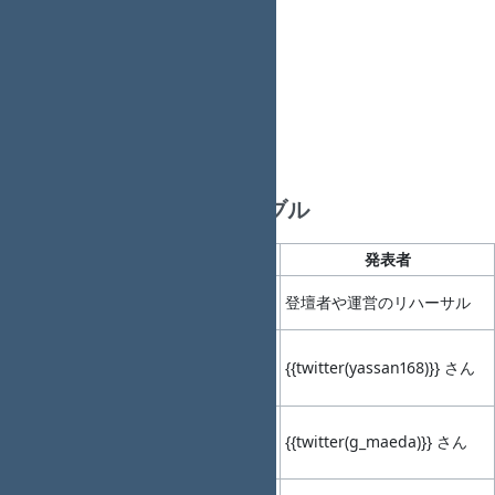
Talk枠 1 （発表時間15～30分）
LT枠 5 （各5分）
ハッシュタグ
#redmineosaka
イベント内容＆タイムテーブル
No.
時間帯
内容
タイトル
発表者
事前
12:30-
01
-
登壇者や運営のリハーサル
14:00
準備
オー
14:00-
02
14:10
プニ
-
{{twitter(yassan168)}} さん
(10min)
ング
14:10-
{{twitter(g_maeda)}} さん
03
14:30
Talk1
-
(20min)
14:30-