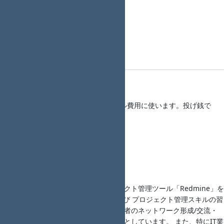
発表資料： ―
概要：―
会場アンケート
第21回 Redmine大阪 会場アンケート
参加費
参加費 500円 （会場のキャンセル費用に使います。投げ銭で
す）
女性参加費 0円
学生参加費 0円
男女共同参画への啓発
オープンソースのプロジェクト管理ツール「Redmine」を
題材に Redmineの運用 及び プロジェクト管理スキルの習
熟を支援し、イベント参加者のネットワーク形成/交流・
情報交換を図ることを目的としています。 また、特にIT業