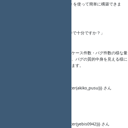
た Redmine が Docker Compose を使って簡単に構築できま
す！
LT3
タイトル： 「そのテスト終了条件で十分ですか？」
Kogure_Yutaka さん
発表資料： ―
概要：テスト終了条件は、テストケース件数・バグ件数の様な量
的視点が多い。その問題点を示し、バグの質的中身を見える様に
する手法（ＯＤＣ分析）を紹介します。
LT4
タイトル： 「＜調整中＞」{{twitter(akiko_pusu)}} さん
発表資料： ―
概要：―
LT5
タイトル： 「＜調整中＞」{{twitter(yebis0942)}} さん