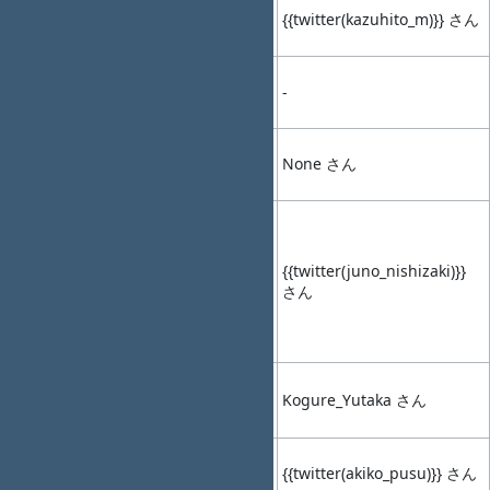
{{twitter(kazuhito_m)}} さん
04
14:50
Talk2
-
(20min)
14:50-
休憩
05
15:00
-
-
(10min)
15:00-
None さん
06
15:10
LT1
-
(10min)
最速お届け！特
盛 Redmine ～
お好みプラグイ
15:10-
{{twitter(juno_nishizaki)}}
07
15:20
LT2
ン・テーマの
さん
(10min)
Docker
Compose 仕立て
～
そのテスト終了
15:20-
08
15:30
LT3
条件で十分です
Kogure_Yutaka さん
(10min)
か？
15:30-
{{twitter(akiko_pusu)}} さん
09
15:40
LT4
-