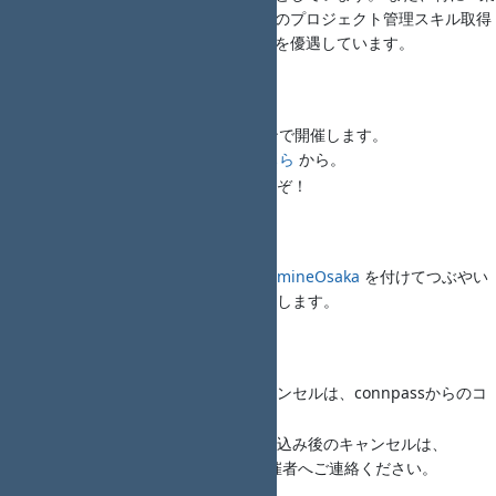
界における、女性及び学生のプロジェクト管理スキル取得
を支援するため、参加費用を優遇しています。
懇親会
18時00分から懇親会をオンラインで開催します。
懇親会コンパス申し込みは
こちら
から。
初めましての方でもお気軽にどうぞ！
注意事項・備考
不明な場合は、Twitterで
#RedmineOsaka
を付けてつぶやい
てください。スタッフがフォローします。
主催者への連絡、問合わせ
開催日までは、申し込み後のキャンセルは、connpassからのコ
メントでご連絡下さい。
開催日当日の急な事情による申し込み後のキャンセルは、
Twitterハッシュタグの方法で主催者へご連絡ください。