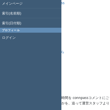
第21回 Redmine大阪 - connpass
メインページ
開催日
索引(名前順)
索引(日付順)
2020年7月11日(土)
プロフィール
14時00分開始、17時30分終了
ログイン
懇親会
勉強会の後に懇親会あり
懇親会コンパス申し込みは
こちら
主催
Redmine大阪
発表者募集
下記の発表枠を募集します。
希望される方は題名、概要、希望時間を connpassコメントにご
連絡ください。ご発表頂くかどうかを、追って運営スタッフより
ご連絡いたします。