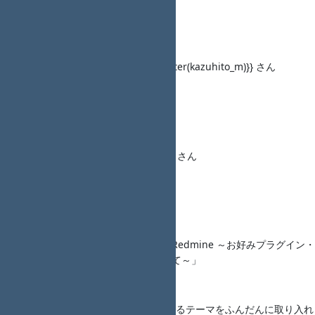
概要：―
Talk2
タイトル： 「＜調整中＞」{{twitter(kazuhito_m)}} さん
発表資料： ―
概要：―
LT1
タイトル： 「＜調整中＞」None さん
発表資料： ―
概要：―
LT2
タイトル： 「最速お届け！特盛 Redmine ～お好みプラグイン・
テーマの Docker Compose 仕立て～」
{{twitter(juno_nishizaki)}} さん
発表資料： ―
概要：便利なプラグインやイケてるテーマをふんだんに取り入れ