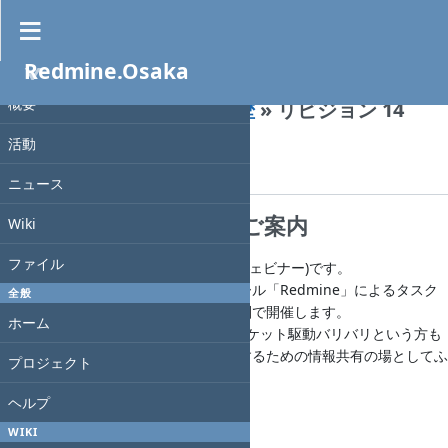
Redmine.Osaka
Wiki
»
プロジェクト
概要
Redmine-osaka-021
»
履歴
» リビジョン 14
活動
« 前
| リビジョン 14/34 (
差分
) |
次 »
K. Nakamura
, 2020-07-05 22:36
ニュース
第21回 Redmine大阪のご案内
Wiki
ファイル
※今回は初のオンライン勉強会(Zoomウェビナー)です。
オープンソースのプロジェクト管理ツール「Redmine」によるタスク
全般
管理にフィーチャーした勉強会を関西圏で開催します。
ホーム
Redmine を触ったことがない方も、チケット駆動バリバリという方も
プロジェクト、タスク遂行をより良くするための情報共有の場としてふ
プロジェクト
るってご参加ください。
ヘルプ
申し込みページ
WIKI