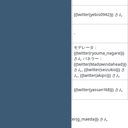
(10min)
15:40-
{{twitter(yebis0942)}} さん
10
15:50
LT5
-
(10min)
15:50-
休憩
11
16:00
-
-
(10min)
パネ
モデレータ：
ルデ
{{twitter(ryouma_nagare)}}
「チケット駆動
16:00-
ィス
さん パネラー：
12
17:00
で成長し組織文
カッ
{{twitter(Madowindahead)}}
(60min)
化を変える」
さん, {{twitter(seizukio)}} さ
ショ
ん, {{twitter(akipii)}} さん
ン
クロ
17:00-
13
17:10
ージ
-
{{twitter(yassan168)}} さん
(10min)
ング
Talk1
タイトル： 「＜調整中＞」{{twitter(g_maeda)}} さん
発表資料： ―