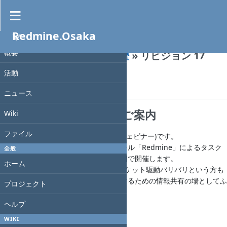
Redmine.Osaka
Wiki
»
プロジェクト
概要
Redmine-osaka-021
»
履歴
» リビジョン 17
活動
« 前
| リビジョン 17/34 (
差分
) |
次 »
光. 川端
, 2020-07-10 15:57
ニュース
第21回 Redmine大阪のご案内
Wiki
ファイル
※今回は初のオンライン勉強会(Zoomウェビナー)です。
オープンソースのプロジェクト管理ツール「Redmine」によるタスク
全般
管理にフィーチャーした勉強会を関西圏で開催します。
ホーム
Redmine を触ったことがない方も、チケット駆動バリバリという方も
プロジェクト、タスク遂行をより良くするための情報共有の場としてふ
プロジェクト
るってご参加ください。
ヘルプ
申し込みページ
WIKI