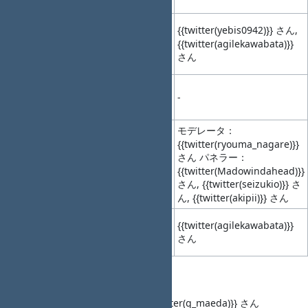
(10min)
Redmineプラグ
{{twitter(yebis0942)}} さん,
15:40-
イン開発と
10
15:50
LT5
{{twitter(agilekawabata)}}
Redmineパッチ
(10min)
さん
会の告知
15:50-
休憩
11
16:00
-
-
(10min)
パネ
モデレータ：
ルデ
{{twitter(ryouma_nagare)}}
「チケット駆動
16:00-
ィス
さん パネラー：
12
17:00
で成長し組織文
カッ
{{twitter(Madowindahead)}}
(60min)
化を変える」
さん, {{twitter(seizukio)}} さ
ショ
ん, {{twitter(akipii)}} さん
ン
クロ
17:00-
Redmine Japan
{{twitter(agilekawabata)}}
13
17:10
ージ
の告知
さん
(10min)
ング
Talk1
タイトル： 「＜調整中＞」{{twitter(g_maeda)}} さん