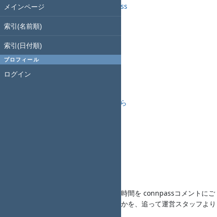
第21回 Redmine大阪 - connpass
メインページ
開催日
索引(名前順)
索引(日付順)
2020年7月11日(土)
プロフィール
14時00分開始、17時10分終了
ログイン
懇親会
勉強会の後に懇親会あり
懇親会コンパス申し込みは
こちら
主催
Redmine大阪
発表者募集
下記の発表枠を募集します。
希望される方は題名、概要、希望時間を connpassコメントにご
連絡ください。ご発表頂くかどうかを、追って運営スタッフより
ご連絡いたします。