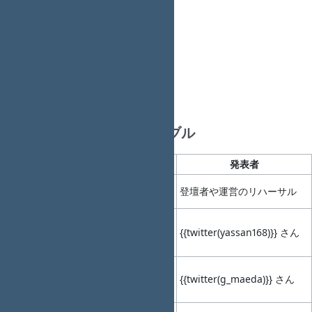
Talk枠 1 （発表時間15～30分）
LT枠 5 （各5分）
ハッシュタグ
#redmineosaka
イベント内容＆タイムテーブル
No.
時間帯
内容
タイトル
発表者
事前
12:30-
01
-
登壇者や運営のリハーサル
14:00
準備
オー
14:00-
02
14:10
プニ
-
{{twitter(yassan168)}} さん
(10min)
ング
14:10-
{{twitter(g_maeda)}} さん
03
14:30
Talk1
-
(20min)