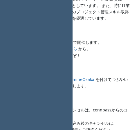
情報交換を図ることを目的としています。 また、特にIT業
界における、女性及び学生のプロジェクト管理スキル取得
を支援するため、参加費用を優遇しています。
懇親会
18時00分から懇親会をオンラインで開催します。
懇親会コンパス申し込みは
こちら
から。
初めましての方でもお気軽にどうぞ！
注意事項・備考
不明な場合は、Twitterで
#RedmineOsaka
を付けてつぶやい
てください。スタッフがフォローします。
主催者への連絡、問合わせ
開催日までは、申し込み後のキャンセルは、connpassからのコ
メントでご連絡下さい。
開催日当日の急な事情による申し込み後のキャンセルは、
Twitterハッシュタグの方法で主催者へご連絡ください。