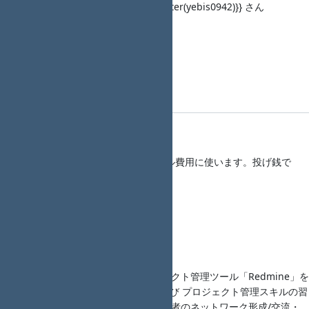
タイトル： 「＜調整中＞」{{twitter(yebis0942)}} さん
発表資料： ―
概要：―
会場アンケート
第21回 Redmine大阪 会場アンケート
参加費
参加費 500円 （会場のキャンセル費用に使います。投げ銭で
す）
女性参加費 0円
学生参加費 0円
男女共同参画への啓発
オープンソースのプロジェクト管理ツール「Redmine」を
題材に Redmineの運用 及び プロジェクト管理スキルの習
熟を支援し、イベント参加者のネットワーク形成/交流・