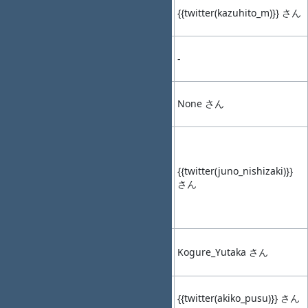
14:30-
{{twitter(kazuhito_m)}} さん
04
14:50
Talk2
-
(20min)
14:50-
休憩
05
15:00
-
-
(10min)
15:00-
None さん
06
15:10
LT1
-
(10min)
最速お届け！特
盛 Redmine ～
お好みプラグイ
15:10-
{{twitter(juno_nishizaki)}}
07
15:20
LT2
ン・テーマの
さん
(10min)
Docker
Compose 仕立て
～
そのテスト終了
15:20-
08
15:30
LT3
条件で十分です
Kogure_Yutaka さん
(10min)
か？
15:30-
{{twitter(akiko_pusu)}} さん
09
15:40
LT4
-