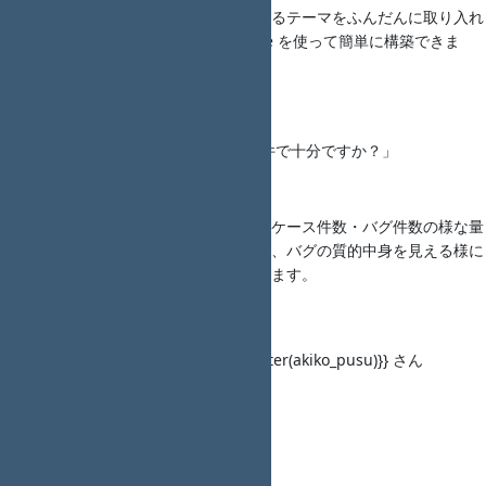
概要：便利なプラグインやイケてるテーマをふんだんに取り入れ
た Redmine が Docker Compose を使って簡単に構築できま
す！
LT3
タイトル： 「そのテスト終了条件で十分ですか？」
Kogure_Yutaka さん
発表資料： ―
概要：テスト終了条件は、テストケース件数・バグ件数の様な量
的視点が多い。その問題点を示し、バグの質的中身を見える様に
する手法（ＯＤＣ分析）を紹介します。
LT4
タイトル： 「＜調整中＞」{{twitter(akiko_pusu)}} さん
発表資料： ―
概要：―
LT5