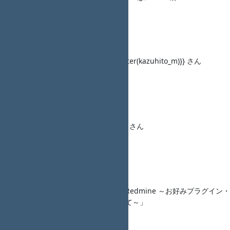
発表資料： ―
概要：―
Talk2
タイトル： 「＜調整中＞」{{twitter(kazuhito_m)}} さん
発表資料： ―
概要：―
LT1
タイトル： 「＜調整中＞」None さん
発表資料： ―
概要：―
LT2
タイトル： 「最速お届け！特盛 Redmine ～お好みプラグイン・
テーマの Docker Compose 仕立て～」
{{twitter(juno_nishizaki)}} さん
発表資料： ―