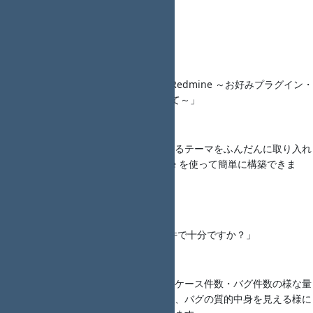
発表資料： ―
概要：―
LT2
タイトル： 「最速お届け！特盛 Redmine ～お好みプラグイン・
テーマの Docker Compose 仕立て～」
{{twitter(juno_nishizaki)}} さん
発表資料： ―
概要：便利なプラグインやイケてるテーマをふんだんに取り入れ
た Redmine が Docker Compose を使って簡単に構築できま
す！
LT3
タイトル： 「そのテスト終了条件で十分ですか？」
Kogure_Yutaka さん
発表資料： ―
概要：テスト終了条件は、テストケース件数・バグ件数の様な量
的視点が多い。その問題点を示し、バグの質的中身を見える様に