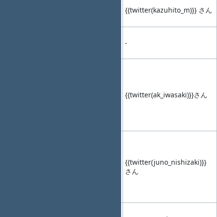
こんなRedmine
14:30-
04
14:50
Talk2
は(個人的に)イヤ
{{twitter(kazuhito_m)}} さん
(20min)
だ！
14:50-
休憩
05
15:00
-
-
(10min)
Redmineを使っ
て高度なプロジ
ェクト管理を実
15:00-
06
15:10
LT1
現したい！～学
{{twitter(ak_iwasaki)}}さん
(10min)
生フォーミュラ
のあるチームへ
の普及活動
最速お届け！特
盛 Redmine ～
お好みプラグイ
15:10-
{{twitter(juno_nishizaki)}}
07
15:20
LT2
ン・テーマの
さん
(10min)
Docker
Compose 仕立て
～
そのテスト終了
15:20-