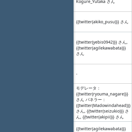
08
15:30
LT3
条件で十分です
Kogure_Yutaka さん
(10min)
か？
ブラウザさんを
15:30-
09
15:40
LT4
ながめてみよ
{{twitter(akiko_pusu)}} さん
(10min)
う！（仮）
Redmineプラグ
イン開発スター
{{twitter(yebis0942)}} さん,
15:40-
10
15:50
LT5
トガイド2020年
{{twitter(agilekawabata)}}
(10min)
さん
版とRedmineパ
ッチ会の告知
15:50-
休憩
11
16:00
-
-
(10min)
パネ
モデレータ：
ルデ
{{twitter(ryouma_nagare)}}
「チケット駆動
16:00-
ィス
さん パネラー：
12
17:00
で成長し組織文
カッ
{{twitter(Madowindahead)}}
(60min)
化を変える」
さん, {{twitter(seizukio)}} さ
ショ
ん, {{twitter(akipii)}} さん
ン
クロ
17:00-
Redmine Japan
{{twitter(agilekawabata)}}
13
17:10
ージ