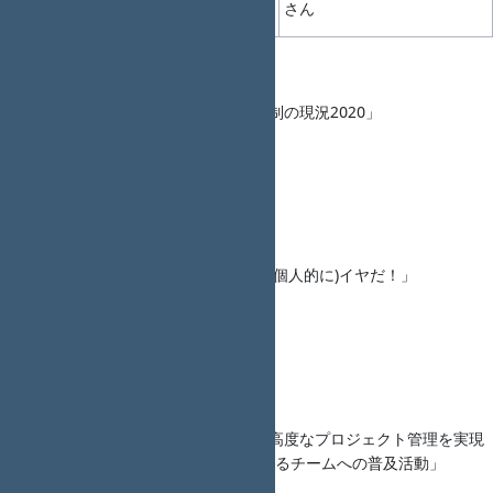
の告知
さん
(10min)
ング
Talk1
タイトル： 「Redmineの開発体制の現況2020」
{{twitter(g_maeda)}} さん
発表資料： ―
概要：―
Talk2
タイトル： 「こんなRedmineは(個人的に)イヤだ！」
{{twitter(kazuhito_m)}} さん
発表資料： ―
概要：―
LT1
タイトル： 「Redmineを使って高度なプロジェクト管理を実現
したい！～学生フォーミュラのあるチームへの普及活動」
{{twitter(ak_iwasaki)}} さん