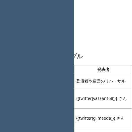
Talk枠 1 （発表時間15～30分）
LT枠 5 （各5分）
ハッシュタグ
#RedmineOsaka
イベント内容＆タイムテーブル
No.
時間帯
内容
タイトル
発表者
事前
12:30-
01
-
登壇者や運営のリハーサル
14:00
準備
オー
14:00-
02
14:10
プニ
-
{{twitter(yassan168)}} さん
(10min)
ング
14:10-
Redmineの開発
{{twitter(g_maeda)}} さん
03
14:30
Talk1
体制の現況2020
(20min)