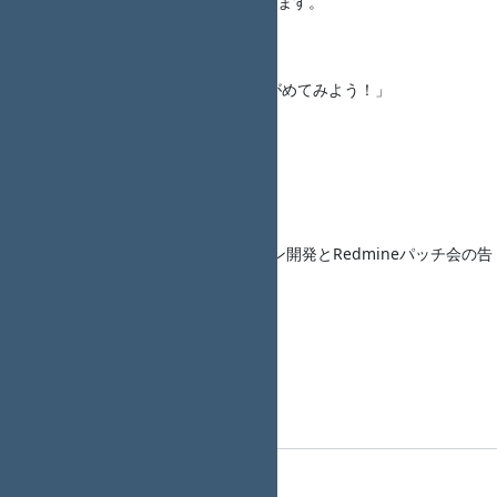
する手法（ＯＤＣ分析）を紹介します。
LT4
タイトル： 「ブラウザさんをながめてみよう！」
{{twitter(akiko_pusu)}} さん
発表資料： ―
概要：―
LT5
タイトル： 「Redmineプラグイン開発とRedmineパッチ会の告
知」{{twitter(yebis0942)}} さん
発表資料： ―
概要：―
会場アンケート
第21回 Redmine大阪 会場アンケート
参加費