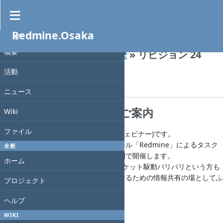
Redmine.Osaka
Wiki
»
プロジェクト
概要
Redmine-osaka-021
»
履歴
» リビジョン 24
活動
« 前
| リビジョン 24/34 (
差分
) |
次 »
光. 川端
, 2020-07-11 11:05
ニュース
第21回 Redmine大阪のご案内
Wiki
ファイル
※今回は初のオンライン勉強会(Zoomウェビナー)です。
オープンソースのプロジェクト管理ツール「Redmine」によるタスク
全般
管理にフィーチャーした勉強会を関西圏で開催します。
ホーム
Redmine を触ったことがない方も、チケット駆動バリバリという方も
プロジェクト、タスク遂行をより良くするための情報共有の場としてふ
プロジェクト
るってご参加ください。
ヘルプ
申し込みページ
WIKI