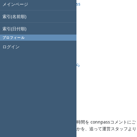
第21回 Redmine大阪 - connpass
メインページ
開催日
索引(名前順)
索引(日付順)
2020年7月11日(土)
プロフィール
14時00分開始、17時10分終了
ログイン
懇親会
勉強会の後に懇親会あり
懇親会コンパス申し込みは
こちら
主催
Redmine大阪
発表者募集
下記の発表枠を募集します。
希望される方は題名、概要、希望時間を connpassコメントにご
連絡ください。ご発表頂くかどうかを、追って運営スタッフより
ご連絡いたします。