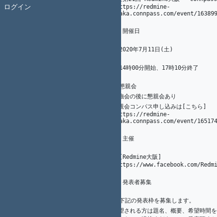
ログイン
10
(https://redmine-
osaka.connpass.com/event/16389
11
## 開催日
12
13
6
A. Ogawa
* 2020年7月11日(土)
14
1
K.（州.） AKAHANE（赤羽根）
15
15
K. Nakamura
* 14時00分開始、17時10分終了
16
1
K.（州.） AKAHANE（赤羽根）
17
* 懇親会
18
9
A. Ogawa
勉強会の後に懇親会あり
19
懇親会コンパス申し込みは[こちら]
1
K.（州.） AKAHANE（赤羽根）
20
(https://redmine-
osaka.connpass.com/event/16517
21
## 主催
22
23
* [Redmine大阪]
24
(https://www.facebook.com/Redm
25
## 発表者募集
26
27
* 下記の発表枠を募集します。
28
希望される方は題名、概要、希望時間を c