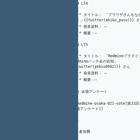
87
### LT4
88
   * タイトル： 「ブラウザさんをながめてみよ
89
21
K. Nakamura
う！」{{twitter(akiko_pusu)}} 
1
K.（州.） AKAHANE（赤羽根）
   * 発表資料： ―
90
   * 概要：―
91
92
93
### LT5
94
   * タイトル： 「Redmineプラグイン開発と
21
K. Nakamura
Redmineパッチ会の告知」
95
{{twitter(yebis0942)}} さん
1
K.（州.） AKAHANE（赤羽根）
   * 発表資料： ―
96
3
K.（州.） AKAHANE（赤羽根）
   * 概要：―
97
98
5
A. Ogawa
### 会場アンケート
99
2
K.（州.） AKAHANE（赤羽根）
100
[[Redmine-osaka-021-vote|第21回
K.（州.） AKAHANE（赤羽根）
101
1
会場アンケート]]
102
K.（州.） AKAHANE（赤羽根）
103
2
---
104
1
K.（州.） AKAHANE（赤羽根）
## 参加費
105
4
Y. Nagatomi
106