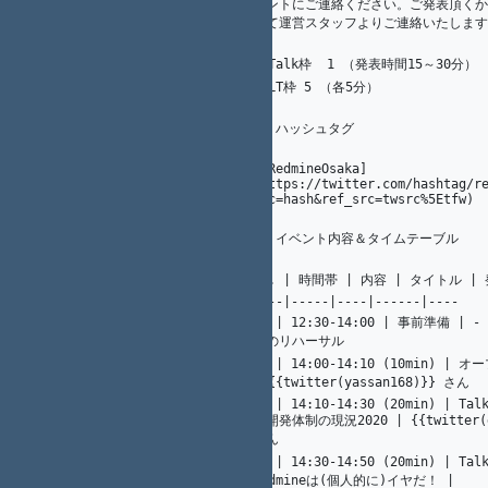
10
A. Ogawa
メントにご連絡ください。ご発表頂くか
29
って運営スタッフよりご連絡いたします
1
K.（州.） AKAHANE（赤羽根）
30
10
A. Ogawa
* Talk枠  1 （発表時間15～30分）
31
* LT枠 5 （各5分）
32
1
K.（州.） AKAHANE（赤羽根）
33
## ハッシュタグ
34
35
[#RedmineOsaka]
36
20
K. Nakamura
(https://twitter.com/hashtag/r
src=hash&ref_src=twsrc%5Etfw)
1
K.（州.） AKAHANE（赤羽根）
37
## イベント内容＆タイムテーブル
38
39
No. | 時間帯 | 内容 | タイトル |
40
41
----|-----|----|------|----
01 | 12:30-14:00 | 事前準備 | 
42
13
Y. Nagatomi
営のリハーサル
02 | 14:00-14:10 (10min) | オ
43
12
K. Nakamura
| {{twitter(yassan168)}} さん
03 | 14:10-14:30 (20min) | Tal
の開発体制の現況2020 | {{twitter(g_
44
18
Y. Nagatomi
さん
04 | 14:30-14:50 (20min) | Ta
Redmineは(個人的に)イヤだ！ | 
45