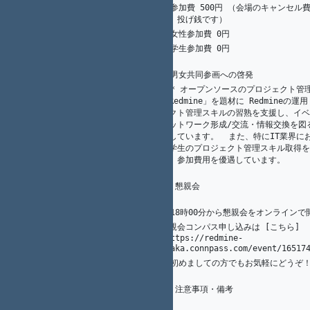
* 参加費 500円 （会場のキャンセル
107
5
A. Ogawa
す。投げ銭です）  
* 女性参加費 0円  
108
1
K.（州.） AKAHANE（赤羽根）
* 学生参加費 0円  
109
2
K.（州.） AKAHANE（赤羽根）
110
1
K.（州.） AKAHANE（赤羽根）
* 男女共同参画への啓発
111
  * オープンソースのプロジェクト管理ツール
「Redmine」を題材に Redmineの運
ェクト管理スキルの習熟を支援し、イベ
4
Y. Nagatomi
ネットワーク形成/交流・情報交換を図
112
としています。  また、特にIT業界に
び学生のプロジェクト管理スキル取得を
め、参加費用を優遇しています。
1
K.（州.） AKAHANE（赤羽根）
113
2
K.（州.） AKAHANE（赤羽根）
## 懇親会
114
1
K.（州.） AKAHANE（赤羽根）
115
8
光. 川端
116
懇親会コンパス申し込みは [こちら]
K.（州.） AKAHANE（赤羽根）
117
1
(https://redmine-
osaka.connpass.com/event/1651
* 初めましての方でもお気軽にどうぞ
118
119
5
A. Ogawa
## 注意事項・備考
120
1
K.（州.） AKAHANE（赤羽根）
121