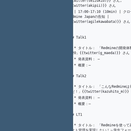
{{twitter(seizukio)}} さん, 
{{twitter(akipii)}} さん
13 | 17:00-17:10 (10min) | ク
17
光. 川端
Redmine Japanの告知 | 
54
{{twitter(agilekawabata)}} さん
1
K.（州.） AKAHANE（赤羽根）
55
5
A. Ogawa
56
K.（州.） AKAHANE（赤羽根）
57
1
### Talk1
58
   * タイトル： 「Redmineの開発体制の現況
59
21
K. Nakamura
2020」{{twitter(g_maeda)}} さん
1
K.（州.） AKAHANE（赤羽根）
   * 発表資料： ―
60
   * 概要：―
61
62
63
### Talk2
64
   * タイトル： 「こんなRedmineは(個人的に)イ
65
21
K. Nakamura
ヤだ！」{{twitter(kazuhito_m)}}
1
K.（州.） AKAHANE（赤羽根）
   * 発表資料： ―
66
   * 概要：―
67
68
69
### LT1
70
   * タイトル： 「Redmineを使って高度なプロジ
21
K. Nakamura
ェクト管理を実現したい！～学生フォー
71