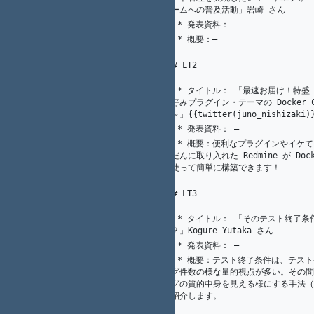
チームへの普及活動」岩崎 さん
1
K.（州.） AKAHANE（赤羽根）
   * 発表資料： ―
72
   * 概要：―
73
74
75
### LT2
76
   * タイトル： 「最速お届け！特盛 Redmine ～
14
K. Nakamura
お好みプラグイン・テーマの Docker C
77
て～」{{twitter(juno_nishizaki
1
K.（州.） AKAHANE（赤羽根）
   * 発表資料： ―
78
   * 概要：便利なプラグインやイケてるテーマをふ
14
K. Nakamura
んだんに取り入れた Redmine が Docker
79
を使って簡単に構築できます！
1
K.（州.） AKAHANE（赤羽根）
80
81
### LT3
82
   * タイトル： 「そのテスト終了条件で十分です
83
14
K. Nakamura
か？」Kogure_Yutaka さん
1
K.（州.） AKAHANE（赤羽根）
   * 発表資料： ―
84
   * 概要：テスト終了条件は、テストケース件数・
バグ件数の様な量的視点が多い。その問
85
14
K. Nakamura
バグの質的中身を見える様にする手法（
を紹介します。
1
K.（州.） AKAHANE（赤羽根）
86