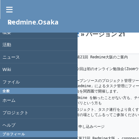
編集
履歴
Redmine.Osaka
Wiki
»
プロジェクト
概要
Redmine-osaka-021
»
履歴
» バージョン 21
活動
K. Nakamura
, 2020-07-11 10:31
ニュース
1
1
K.（州.） AKAHANE（赤羽根）
# 第21回 Redmine大阪のご案内
2
Wiki
※今回は初のオンライン勉強会(Zoom
3
6
A. Ogawa
す。
オープンソースのプロジェクト管理ツー
ファイル
1
K.（州.） AKAHANE（赤羽根）
「Redmine」によるタスク管理にフィ
4
全般
強会を関西圏で開催します。
Redmine を触ったことがない方も、
ホーム
5
リバリという方も
プロジェクト、タスク遂行をより良くす
プロジェクト
6
共有の場としてふるってご参加ください
7
ヘルプ
## 申し込みページ
8
9
プロフィール
* [第21回 Redmine大阪 - connpass