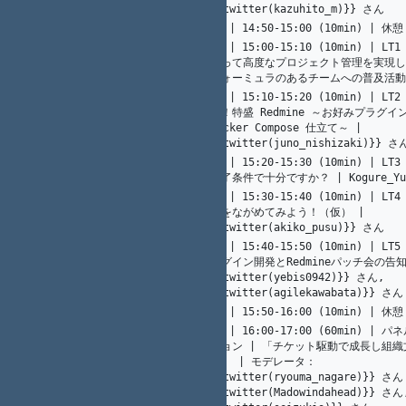
{{twitter(kazuhito_m)}} さん
5
A. Ogawa
05 | 14:50-15:00 (10min) | 休憩
46
06 | 15:00-15:10 (10min) | LT1
21
K. Nakamura
使って高度なプロジェクト管理を実現し
47
フォーミュラのあるチームへの普及活動
07 | 15:10-15:20 (10min) | L
け！特盛 Redmine ～お好みプラグイ
48
18
Y. Nagatomi
Docker Compose 仕立て～ | 
{{twitter(juno_nishizaki)}} さ
08 | 15:20-15:30 (10min) | L
49
14
K. Nakamura
終了条件で十分ですか？ | Kogure_Yu
09 | 15:30-15:40 (10min) | L
19
Y. Nagatomi
んをながめてみよう！（仮） | 
50
{{twitter(akiko_pusu)}} さん
10 | 15:40-15:50 (10min) | LT5
ラグイン開発とRedmineパッチ会の告知 
光. 川端
51
16
{{twitter(yebis0942)}} さん, 
{{twitter(agilekawabata)}} さん
5
A. Ogawa
11 | 15:50-16:00 (10min) | 休憩
52
12 | 16:00-17:00 (60min) |
ション | 「チケット駆動で成長し組
る」 | モデレータ： 
12
K. Nakamura
{{twitter(ryouma_nagare)}} 
53
{{twitter(Madowindahead)}} さん,