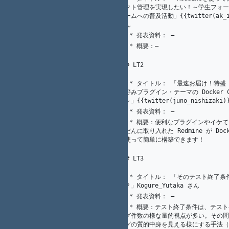
ェクト管理を実現したい！～学生フォー
71
22
K. Nakamura
チームへの普及活動」{{twitter(ak_iwa
さん
1
K.（州.） AKAHANE（赤羽根）
   * 発表資料： ―
72
   * 概要：―
73
74
75
### LT2
76
   * タイトル： 「最速お届け！特盛 Redmine ～
14
K. Nakamura
お好みプラグイン・テーマの Docker C
77
て～」{{twitter(juno_nishizaki
1
K.（州.） AKAHANE（赤羽根）
   * 発表資料： ―
78
   * 概要：便利なプラグインやイケてるテーマをふ
14
K. Nakamura
んだんに取り入れた Redmine が Docker
79
を使って簡単に構築できます！
1
K.（州.） AKAHANE（赤羽根）
80
81
### LT3
82
   * タイトル： 「そのテスト終了条件で十分です
83
14
K. Nakamura
か？」Kogure_Yutaka さん
1
K.（州.） AKAHANE（赤羽根）
   * 発表資料： ―
84
   * 概要：テスト終了条件は、テストケース件数・
バグ件数の様な量的視点が多い。その問
85
14
K. Nakamura
バグの質的中身を見える様にする手法（