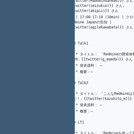
{{twitter(Madowindahead)}} さん,
{{twitter(seizukio)}} さん, 
{{twitter(akipii)}} さん
13 | 17:00-17:10 (10min) | ク
17
光. 川端
Redmine Japanの告知 | 
54
{{twitter(agilekawabata)}} さん
1
K.（州.） AKAHANE（赤羽根）
55
5
A. Ogawa
56
K.（州.） AKAHANE（赤羽根）
57
1
### Talk1
58
   * タイトル： 「Redmineの開発体制の現況
59
21
K. Nakamura
2020」{{twitter(g_maeda)}} さん
1
K.（州.） AKAHANE（赤羽根）
   * 発表資料： ―
60
   * 概要：―
61
62
63
### Talk2
64
   * タイトル： 「こんなRedmineは(個人的に)イ
65
21
K. Nakamura
ヤだ！」{{twitter(kazuhito_m)}}
1
K.（州.） AKAHANE（赤羽根）
   * 発表資料： ―
66
   * 概要：―
67
68
69
### LT1
70
   * タイトル： 「Redmineを使って高度なプロジ