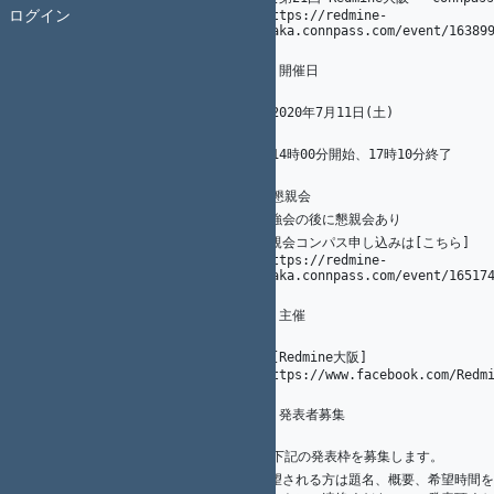
ログイン
10
(https://redmine-
osaka.connpass.com/event/16389
11
## 開催日
12
13
6
A. Ogawa
* 2020年7月11日(土)
14
1
K.（州.） AKAHANE（赤羽根）
15
15
K. Nakamura
* 14時00分開始、17時10分終了
16
1
K.（州.） AKAHANE（赤羽根）
17
* 懇親会
18
9
A. Ogawa
勉強会の後に懇親会あり
19
懇親会コンパス申し込みは[こちら]
1
K.（州.） AKAHANE（赤羽根）
20
(https://redmine-
osaka.connpass.com/event/16517
21
## 主催
22
23
* [Redmine大阪]
24
(https://www.facebook.com/Redm
25
## 発表者募集
26
27
* 下記の発表枠を募集します。
28
希望される方は題名、概要、希望時間を c