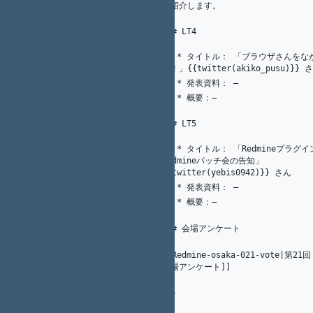
を紹介します。
1
K.（州.） AKAHANE（赤羽根）
86
87
### LT4
88
   * タイトル： 「ブラウザさんをながめてみよ
89
21
K. Nakamura
う！」{{twitter(akiko_pusu)}} 
1
K.（州.） AKAHANE（赤羽根）
   * 発表資料： ―
90
   * 概要：―
91
92
93
### LT5
94
   * タイトル： 「Redmineプラグイン開発と
21
K. Nakamura
Redmineパッチ会の告知」
95
{{twitter(yebis0942)}} さん
1
K.（州.） AKAHANE（赤羽根）
   * 発表資料： ―
96
3
K.（州.） AKAHANE（赤羽根）
   * 概要：―
97
98
5
A. Ogawa
### 会場アンケート
99
2
K.（州.） AKAHANE（赤羽根）
100
[[Redmine-osaka-021-vote|第21回
K.（州.） AKAHANE（赤羽根）
101
1
会場アンケート]]
102
K.（州.） AKAHANE（赤羽根）
103
2
---
104