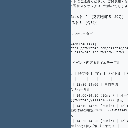
10
A. Ogawa
メントにご連絡ください。ご発表頂くか
29
って運営スタッフよりご連絡いたします
1
K.（州.） AKAHANE（赤羽根）
30
10
A. Ogawa
* Talk枠  1 （発表時間15～30分）
31
* LT枠 5 （各5分）
32
1
K.（州.） AKAHANE（赤羽根）
33
## ハッシュタグ
34
35
[#RedmineOsaka]
36
20
K. Nakamura
(https://twitter.com/hashtag/r
src=hash&ref_src=twsrc%5Etfw)
1
K.（州.） AKAHANE（赤羽根）
37
## イベント内容＆タイムテーブル
38
39
No. | 時間帯 | 内容 | タイトル |
40
41
----|-----|----|------|----
01 | 12:30-14:00 | 事前準備 | 
42
13
Y. Nagatomi
営のリハーサル
02 | 14:00-14:10 (10min) | オ
43
12
K. Nakamura
| {{twitter(yassan168)}} さん
03 | 14:10-14:30 (20min) | Tal
の開発体制の現況2020 | {{twitter(g_
44
18
Y. Nagatomi
さん
04 | 14:30-14:50 (20min) | Ta
Redmineは(個人的に)イヤだ！ | 
45