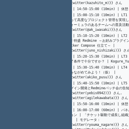
{{twitter(kazuhito_m)}} さん
5
A. Ogawa
05 | 14:50-15:00 (10min) | 休憩
46
06 | 15:00-15:10 (10min) | LT1
使って高度なプロジェクト管理を実現し
47
22
K. Nakamura
フォーミュラのあるチームへの普及活動|
{{twitter(@ak_iwasaki)}}さん
07 | 15:10-15:20 (10min) | L
け！特盛 Redmine ～お好みプラグイ
48
18
Y. Nagatomi
Docker Compose 仕立て～ | 
{{twitter(juno_nishizaki)}} さ
08 | 15:20-15:30 (10min) | L
49
14
K. Nakamura
終了条件で十分ですか？ | Kogure_Yu
09 | 15:30-15:40 (10min) | L
19
Y. Nagatomi
んをながめてみよう！（仮） | 
50
{{twitter(akiko_pusu)}} さん
10 | 15:40-15:50 (10min) | LT5
ラグイン開発とRedmineパッチ会の告知 
光. 川端
51
16
{{twitter(yebis0942)}} さん, 
{{twitter(agilekawabata)}} さん
5
A. Ogawa
11 | 15:50-16:00 (10min) | 休憩
52
12 | 16:00-17:00 (60min) |
ション | 「チケット駆動で成長し組
る」 | モデレータ： 
12
K. Nakamura
{{twitter(ryouma_nagare)}} 
53