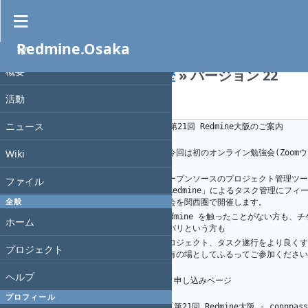
編集
履歴
Redmine.Osaka
Wiki
»
プロジェクト
概要
Redmine-osaka-021
»
履歴
» バージョン 22
活動
K. Nakamura
, 2020-07-11 10:32
ニュース
1
1
K.（州.） AKAHANE（赤羽根）
# 第21回 Redmine大阪のご案内
2
Wiki
※今回は初のオンライン勉強会(Zoom
3
6
A. Ogawa
す。
オープンソースのプロジェクト管理ツー
ファイル
1
K.（州.） AKAHANE（赤羽根）
「Redmine」によるタスク管理にフィ
4
全般
強会を関西圏で開催します。
Redmine を触ったことがない方も、
ホーム
5
リバリという方も
プロジェクト、タスク遂行をより良くす
プロジェクト
6
共有の場としてふるってご参加ください
7
ヘルプ
## 申し込みページ
8
9
プロフィール
* [第21回 Redmine大阪 - connpass