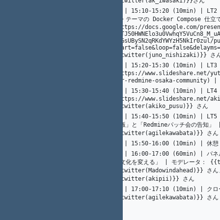
{{twitter(ak_iwasaki)}}さん
07 | 15:10-15:20 (10min) 
ン・テーマの Docker Compose 仕立
(https://docs.google.com/prese
28
A. Ogawa
48
1vTJ50HWNElo3u0VwhqY5VuCn8_M_u
KZGsUBySN2qRKdYWYzH5NkIr0zul/p
start=false&loop=false&delayms=
{{twitter(juno_nishizaki)}} さ
08 | 15:20-15:30 (10min) 
49
29
A. Ogawa
(https://www.slideshare.net/yu
for-redmine-osaka-community) 
09 | 15:30-15:40 (10min)
50
31
Y. Nagatomi
(https://www.slideshare.net/aki
{{twitter(akiko_pusu)}} さん
10 | 15:40-15:50 (10min) |
25
光. 川端
年版」と「Redmineパッチ会の告知」 | {{
51
{{twitter(agilekawabata)}} さん
5
A. Ogawa
11 | 15:50-16:00 (10min) | 休憩
52
12 | 16:00-17:00 (60min
織文化を変える」 | モデレータ： {{twit
53
12
K. Nakamura
{{twitter(Madowindahead)}} さん
{{twitter(akipii)}} さん
13 | 17:00-17:10 (10min) | ク
光. 川端
54
17
{{twitter(agilekawabata)}} さん
1
K.（州.） AKAHANE（赤羽根）
55
5
A. Ogawa
56