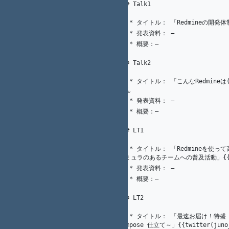
K.（州.） AKAHANE（赤羽根）
57
1
### Talk1
58
21
K. Nakamura
   * タイトル： 「Redmineの開発体
59
1
K.（州.） AKAHANE（赤羽根）
   * 発表資料： ―
60
   * 概要：―
61
62
63
### Talk2
64
   * タイトル： 「こんなRedmineは(個人的に)イヤだ！」{{twitter(kazuhito_m)}} 
65
21
K. Nakamura
さん
1
K.（州.） AKAHANE（赤羽根）
   * 発表資料： ―
66
   * 概要：―
67
68
69
### LT1
70
   * タイトル： 「Redmineを使って高度なプロジェクト管理を実現したい！～学生フォ
71
22
K. Nakamura
ーミュラのあるチームへの普及活動」{{twit
1
K.（州.） AKAHANE（赤羽根）
   * 発表資料： ―
72
   * 概要：―
73
74
75
### LT2
76
   * タイトル： 「最速お届け！特盛 Redmine ～お好みプラグイン・テーマの Docker 
77
14
K. Nakamura
Compose 仕立て～」{{twitter(juno