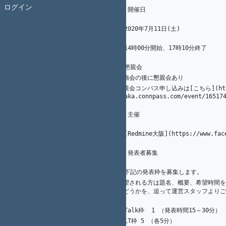
11
ログイン
## 開催日
12
13
6
A. Ogawa
* 2020年7月11日(土)
14
1
K.（州.） AKAHANE（赤羽根）
15
15
K. Nakamura
* 14時00分開始、17時10分終了
16
1
K.（州.） AKAHANE（赤羽根）
17
* 懇親会
18
9
A. Ogawa
勉強会の後に懇親会あり
19
懇親会コンパス申し込みは[こちら](https
1
K.（州.） AKAHANE（赤羽根）
20
osaka.connpass.com/event/16517
21
## 主催
22
23
* [Redmine大阪](https://www.face
24
25
## 発表者募集
26
27
* 下記の発表枠を募集します。
28
希望される方は題名、概要、希望時間を 
29
10
A. Ogawa
かどうかを、追って運営スタッフよりご
1
K.（州.） AKAHANE（赤羽根）
30
10
A. Ogawa
* Talk枠  1 （発表時間15～30分）
31
* LT枠 5 （各5分）
32